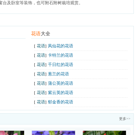
窗台及卧室等装饰，也可附石附树栽培观赏。
花语
大全
花语
凤仙花的花语
[
]
花语
卡特兰的花语
[
]
花语
千日红的花语
[
]
花语
葱兰的花语
[
]
花语
蒲公英的花语
[
]
花语
紫云英的花语
[
]
花语
郁金香的花语
[
]
更多>>