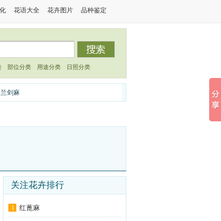
化
花语大全
花卉图片
品种鉴定
类
部位分类
用途分类
日照分类
西兰剑麻
关注花卉排行
1
红蓖麻