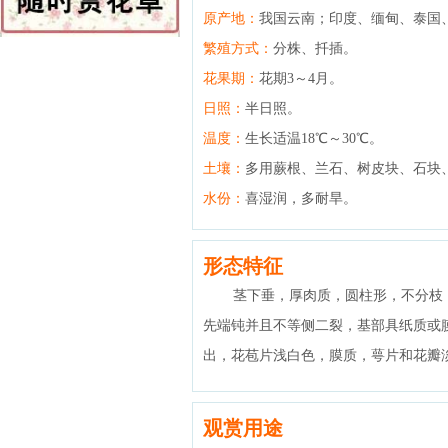
原产地：
我国云南；印度、缅甸、泰国
繁殖方式：
分株、扦插。
花果期：
花期3～4月。
日照：
半日照。
温度：
生长适温18℃～30℃。
土壤：
多用蕨根、兰石、树皮块、石块
水份：
喜湿润，多耐旱。
形态特征
茎下垂，厚肉质，圆柱形，不分枝
先端钝并且不等侧二裂，基部具纸质或
出，花苞片浅白色，膜质，萼片和花瓣
观赏用途