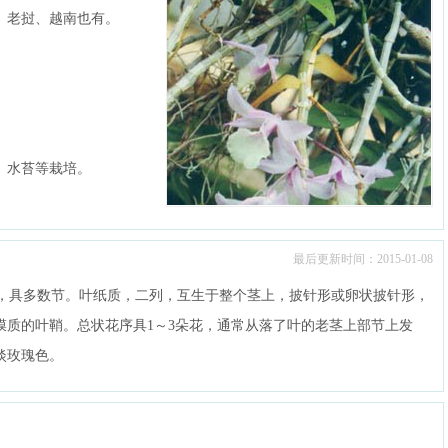
、老挝、越南也有。
、水苔等栽培。
最后更新时间：2015-01-08
，具多数节。叶纸质，二列，互生于整个茎上，披针形或卵状披针形，
膜质的叶鞘。总状花序具1～3朵花，通常从落了叶的老茎上部节上发
淡玫瑰色。