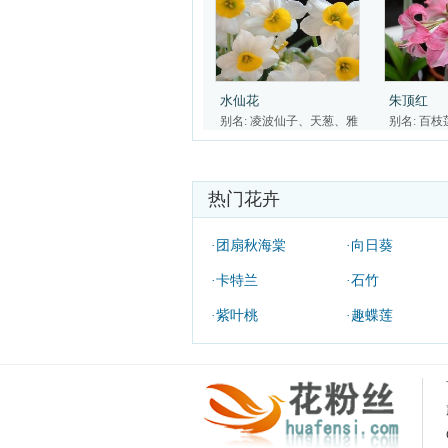
水仙花
朱顶红
别名: 凌波仙子、天葱、雅
别名: 百
蒜、金盏银台
热门花卉
·团扇秋海棠
·向日葵
·卡特兰
·石竹
·紫叶桃
·趣蝶莲