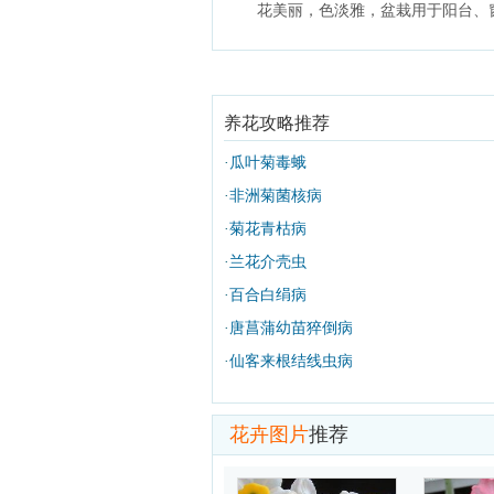
花美丽，色淡雅，盆栽用于阳台、
养花攻略推荐
·
瓜叶菊毒蛾
·
非洲菊菌核病
·
菊花青枯病
·
兰花介壳虫
·
百合白绢病
·
唐菖蒲幼苗猝倒病
·
仙客来根结线虫病
花卉图片
推荐