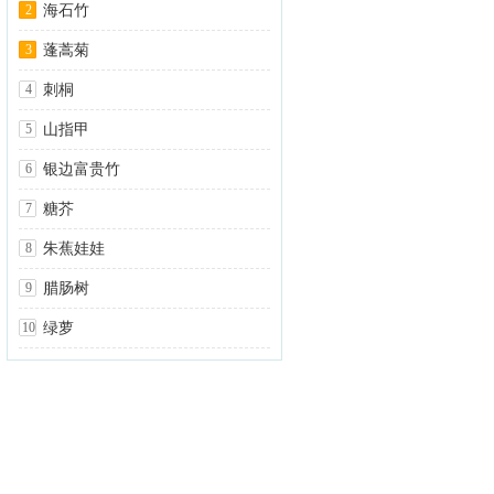
2
海石竹
3
蓬蒿菊
4
刺桐
5
山指甲
6
银边富贵竹
7
糖芥
8
朱蕉娃娃
9
腊肠树
10
绿萝