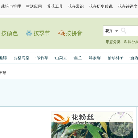
栽培与管理
生活应用
养花工具
花卉常识
花卉历史传说
花卉诗词文
花卉
按颜色
按季节
按拼音
形态分类
科属分
地锦
丽格海棠
吊竹草
山菜豆
韭兰
洋素馨
袖珍椰子
新
·
·
·
·
·
·
·
石斛