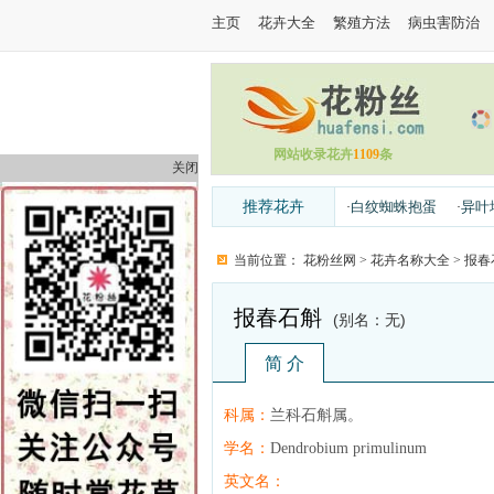
主页
花卉大全
繁殖方法
病虫害防治
网站收录花卉
1109
条
关闭
推荐花卉
白纹蜘蛛抱蛋
异叶
·
·
当前位置：
花粉丝网
>
花卉名称大全
>
报春
报春石斛
(别名：无)
简 介
科属：
兰科石斛属。
学名：
Dendrobium primulinum
英文名：