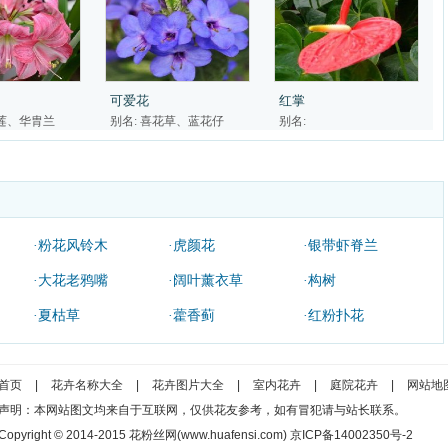
可爱花
红掌
枝莲、华胄兰
别名: 喜花草、蓝花仔
别名:
·粉花风铃木
·虎颜花
·银带虾脊兰
·大花老鸦嘴
·阔叶薰衣草
·构树
·夏枯草
·藿香蓟
·红粉扑花
首页
|
花卉名称大全
|
花卉图片大全
|
室内花卉
|
庭院花卉
|
网站地
声明：本网站图文均来自于互联网，仅供花友参考，如有冒犯请与站长联系。
Copyright © 2014-2015 花粉丝网(www.huafensi.com) 京ICP备14002350号-2