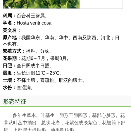
科属：
百合科玉簪属。
学名：
Hosta ventricosa。
英文名：
原产地：
我国华东、华南、华中、西南及陕西、河北；日
本也有。
繁殖方式：
播种、分株。
花果期：
花期6～7月，果期8月。
日照：
全日照或半日照。
温度：
生长适温12℃～25℃。
土壤：
不择土壤，喜疏松、肥沃的壤土。
水份：
喜湿润。
形态特征
多年生草本。叶基生，卵形至卵圆形，基部心脏形。花
葶从叶丛中抽出，总状花序，花紫色或淡紫色，花被筒下部
细，上部膨大成钟形。蒴果圆柱形。