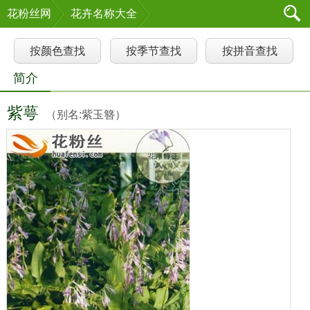
花粉丝网
花卉名称大全
按颜色查找
按季节查找
按拼音查找
简介
紫萼
（别名:紫玉簪）