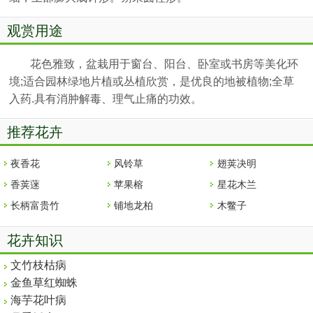
观赏用途
花色雅致，盆栽用于窗台、阳台、卧室或书房等美化环
境;适合园林绿地片植或丛植欣赏，是优良的地被植物;全草
入药.具有消肿解毒、理气止痛的功效。
推荐花卉
夜香花
风铃草
翅荚决明
香荚蒾
苹果榕
星花木兰
长柄富贵竹
铺地龙柏
木鳖子
花卉知识
文竹枝枯病
金鱼草红蜘蛛
海芋花叶病