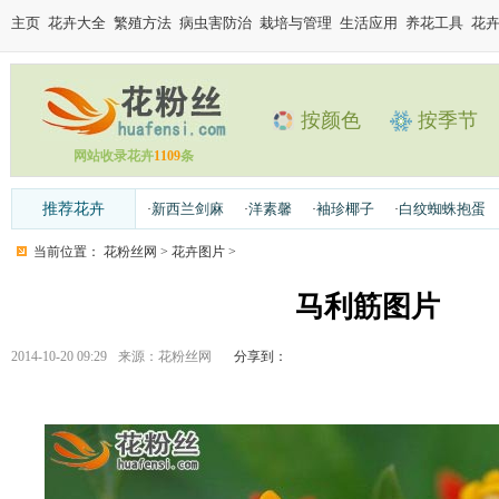
主页
花卉大全
繁殖方法
病虫害防治
栽培与管理
生活应用
养花工具
花
按颜色
按季节
网站收录花卉
1109
条
推荐花卉
新西兰剑麻
洋素馨
袖珍椰子
白纹蜘蛛抱蛋
·
·
·
·
当前位置：
花粉丝网
>
花卉图片
>
马利筋图片
2014-10-20 09:29
来源：
花粉丝网
分享到：