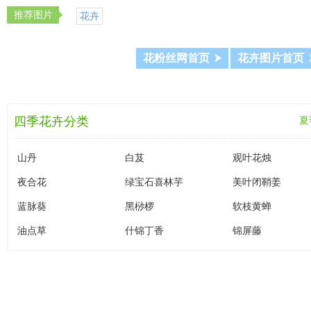
推荐图片
花卉
花粉丝网首页
花卉图片首页
四季花卉分类
春季
夏
山丹
白芨
观叶花烛
夜合花
绿宝石喜林芋
美叶闭鞘姜
蓝脉葵
黑桫椤
软枝黄蝉
油点草
什锦丁香
锦屏藤